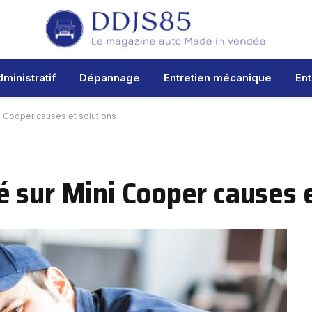
ministratif
Dépannage
Entretien mécanique
Ent
i Cooper causes et solutions
 sur Mini Cooper causes e