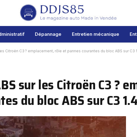
ministratif
Dépannage
Entretien mécanique
Ent
les Citroën C3 ? emplacement, rôle et pannes courantes du bloc ABS sur C3 
ABS sur les Citroën C3 ? 
tes du bloc ABS sur C3 1.