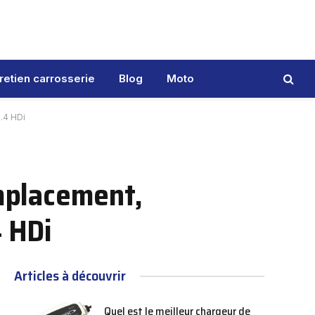
retien carrosserie
Blog
Moto
1.4 HDi
emplacement,
4 HDi
Articles à découvrir
Quel est le meilleur chargeur de